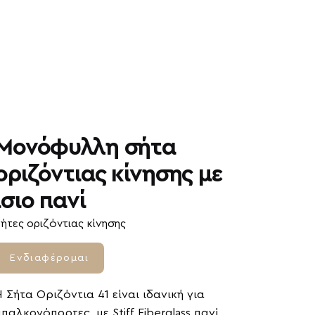
Μονόφυλλη σήτα
οριζόντιας κίνησης με
ίσιο πανί
ήτες οριζόντιας κίνησης
Ενδιαφέρομαι
Η Σήτα Οριζόντια 41 είναι ιδανική για
μπαλκονόπορτες, με Stiff Fiberglass πανί,