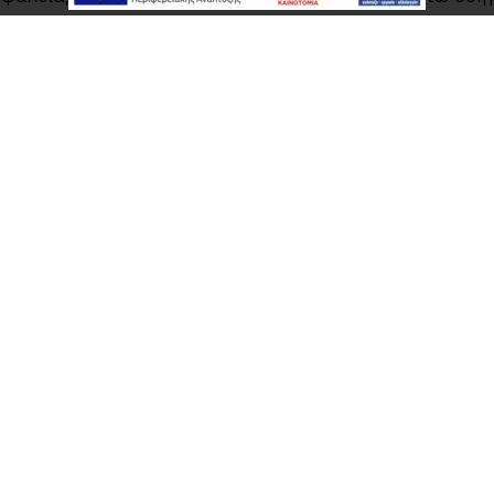
ο στην καθημερινή χρήση. Διατίθεται στόπερ-σφήνα για 
ί να χρησιμοποιηθεί το αντιανεμικό βουρτσάκι “Mesh L
Τεχνικές πληροφορίες
υλλη Σήτα Οριζόντιας κίνησης με αυτόματη επαναφορ
κίνητη με ελατήριο επαναφοράς
κονόπορτες