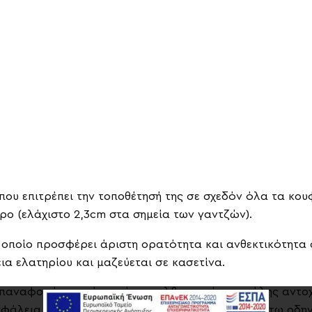
 που επιτρέπει την τοποθέτησή της σε σχεδόν όλα τα κο
ρο (ελάχιστο 2,3cm στα σημεία των γαντζών).
το οποίο προσφέρει άριστη ορατότητα και ανθεκτικότητα σ
α ελατηρίου και μαζεύεται σε κασετίνα.
 επαναφορά της σήτας είναι γαλβανισμένο μεγάλης αντο
φάλεια, καθώς και μεντεσέ αναδίπλωσης του κάτω οδηγ