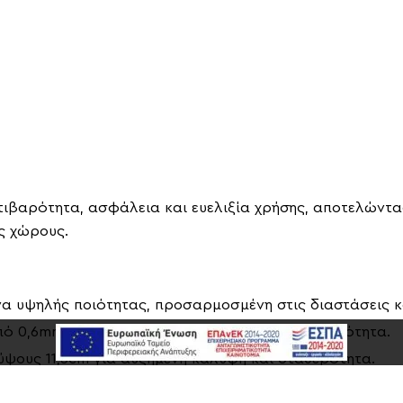
ιβαρότητα, ασφάλεια και ευελιξία χρήσης, αποτελώντας
ς χώρους.
α υψηλής ποιότητας, προσαρμοσμένη στις διαστάσεις κα
ό 0,6mm έως 1,25mm για μέγιστη προσαρμοστικότητα.
ους 11,5cm για αυξημένη κάλυψη και σταθερότητα.
εξασφαλίζει μακροχρόνια αντοχή και προστασία από φ