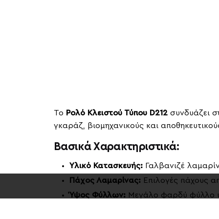
Το
Ρολό Κλειστού Τύπου D212
συνδυάζει στ
γκαράζ, βιομηχανικούς και αποθηκευτικού
Βασικά Χαρακτηριστικά:
Υλικό Κατασκευής:
Γαλβανιζέ λαμαρίν
Πάχος Λαμαρίνας:
Επιλογές πάχους απ
Ύψος Φύλλων:
Μεγάλο φαρδύ φύλλο ύψ
Φινίρισμα:
Ηλεκτροστατική βαφή που 